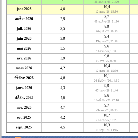
26-aoÃ»t-'09, 01:20
10,4
jaar 2026
4,0
12-mars-'26, 15:50
8,7
aoÃ»t 2026
2,9
05-aoÃ»t-'26, 21:30
8,9
juil. 2026
3,5
26-juil.-'26, 16:15
9,4
juin 2026
3,9
19-juin-'26, 21:10
9,6
mai 2026
3,5
14-mai-'26, 15:30
9,8
avr. 2026
3,9
05-avr.-'26, 02:05
10,4
mars 2026
4,2
12-mars-'26, 15:50
10,1
fÃ©vr. 2026
4,8
26-fÃ©vr.-'26, 14:50
9,9
janv. 2026
4,3
07-janv.-'26, 11:40
9,6
dÃ©c. 2025
4,6
18-dÃ©c.-'25, 22:10
9,7
nov. 2025
4,7
23-nov.-'25, 06:35
10,7
oct. 2025
4,2
23-oct.-'25, 16:20
10,3
sept. 2025
4,5
15-sept.-'25, 14:15