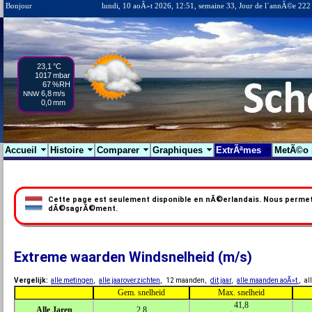
Bonjour
lundi, 10 aoÃ»t 2026, 12:51, semaine 33, Jour de l`annÃ©e 222
23,1
°C
1017
mbar
67
%RH
6,8
m/s
NNW
0,0
mm
Accueil
Histoire
Comparer
Graphiques
ExtrÃªmes
MetÃ©o
Cette page est seulement disponible en nÃ©erlandais. Nous permettr
dÃ©sagrÃ©ment.
Extreme waarden Windsnelheid (m/s)
Vergelijk:
alle metingen
,
alle jaaroverzichten
, 12 maanden,
dit jaar
,
alle maanden aoÃ»t
, a
Gem. snelheid
Max. snelheid
41,8
Alle Jaren
2,8