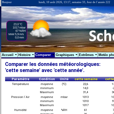
Bonjour
lundi, 10 août 2026, 13:17, semaine 33, Jour de l`année 222
23,0
°C
1017
mbar
67
%RH
5,9
m/s
NNW
0,0
mm
Accueil
Histoire
Comparer
Graphiques
Extrêmes
Metéo ph
Comparer les données météorologiques:
'cette semaine' avec 'cette année'.
Paramètre
Condition
Unité
cette semaine
cette
Température
moyenne
(℃)
22,6
1
minimum
14,0
-
Maximum
31,4
3
Pression l`Air
moyenne
mbar
1013
1
minimum
1010
9
Maximum
1017
1
Humidité
moyenne
%RH
61