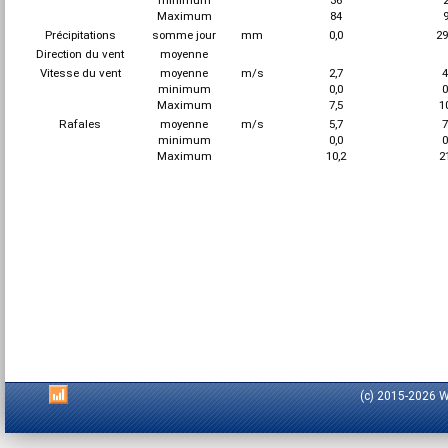
minimum
36
Maximum
84
Précipitations
somme jour
mm
0,0
29
Direction du vent
moyenne
Vitesse du vent
moyenne
m/s
2,7
4
minimum
0,0
0
Maximum
7,5
1
Rafales
moyenne
m/s
5,7
7
minimum
0,0
0
Maximum
10,2
2
(c) 2015-2026 